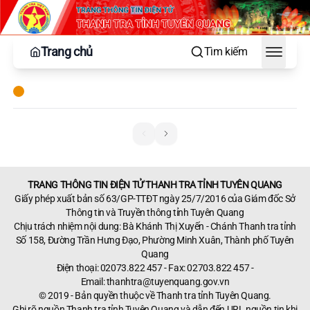
Trang chủ
Tìm kiếm
Toggle
TRANG THÔNG TIN ĐIỆN TỬ THANH TRA TỈNH TUYÊN QUANG
Giấy phép xuất bản số 63/GP-TTĐT ngày 25/7/2016 của Giám đốc Sở
Thông tin và Truyền thông tỉnh Tuyên Quang
Chịu trách nhiệm nội dung: Bà Khánh Thị Xuyến - Chánh Thanh tra tỉnh
Số 158, Đường Trần Hưng Đạo, Phường Minh Xuân, Thành phố Tuyên
Quang
Điện thoại: 02073.822 457 - Fax: 02703.822 457 -
Email:
thanhtra@tuyenquang.gov.vn
© 2019 - Bản quyền thuộc về Thanh tra tỉnh Tuyên Quang.
Ghi rõ nguồn Thanh tra tỉnh Tuyên Quang và dẫn đến URL nguồn tin khi