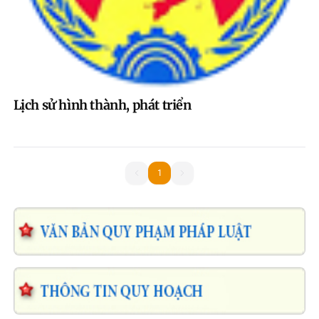
Lịch sử hình thành, phát triển
1
1