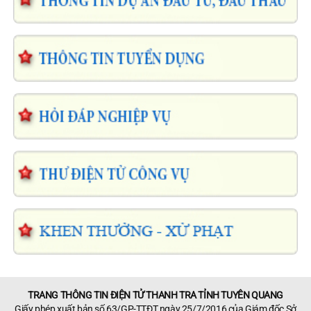
TRANG THÔNG TIN ĐIỆN TỬ THANH TRA TỈNH TUYÊN QUANG
Giấy phép xuất bản số 63/GP-TTĐT ngày 25/7/2016 của Giám đốc Sở