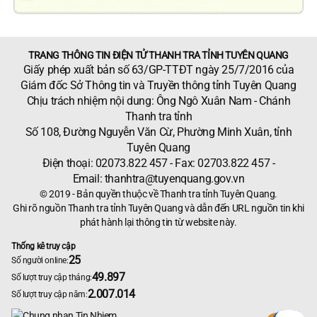
TRANG THÔNG TIN ĐIỆN TỬ THANH TRA TỈNH TUYÊN QUANG
Giấy phép xuất bản số 63/GP-TTĐT ngày 25/7/2016 của
Giám đốc Sở Thông tin và Truyền thông tỉnh Tuyên Quang
Chịu trách nhiệm nội dung: Ông Ngô Xuân Nam - Chánh
Thanh tra tỉnh
Số 108, Đường Nguyễn Văn Cừ, Phường Minh Xuân, tỉnh
Tuyên Quang
Điện thoại: 02073.822 457 - Fax: 02703.822 457 -
Email:
thanhtra@tuyenquang.gov.vn
© 2019 - Bản quyền thuộc về Thanh tra tỉnh Tuyên Quang.
Ghi rõ nguồn Thanh tra tỉnh Tuyên Quang và dẫn đến URL nguồn tin khi
phát hành lại thông tin từ website này.
Thống kê truy cập
25
Số người online:
49.897
Số lượt truy cập tháng:
2.007.014
Số lượt truy cập năm: