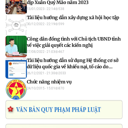
dịp Xuân Quý Mão năm 2023
13/01/2023 - 22:14
538
Tài liệu hướng dẫn xây dựng xã hội học tập
30/12/2022 - 22:19
599
Công dân đồng tình với Chủ tịch UBND tỉnh
về việc giải quyết các kiến nghị
17/08/2022 - 21:03
467
Tài liệu hướng dẫn sử dụng Hệ thống cơ sở
dữ liệu quốc gia về khiếu nại, tố cáo do
Thanh tra Chính phủ xây dựng
26/12/2021 - 21:30
2033
Chức năng nhiệm vụ
24/10/2015 - 15:01
870