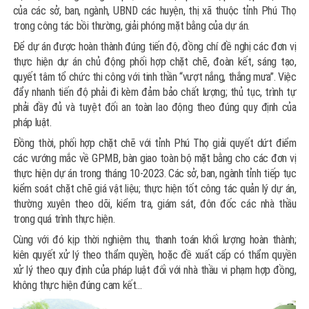
của các sở, ban, ngành, UBND các huyện, thị xã thuộc tỉnh Phú Thọ
trong công tác bồi thường, giải phóng mặt bằng của dự án.
Để dự án được hoàn thành đúng tiến độ, đồng chí đề nghị các đơn vị
thực hiện dự án chủ động phối hợp chặt chẽ, đoàn kết, sáng tạo,
quyết tâm tổ chức thi công với tinh thần “vượt nắng, thắng mưa”. Việc
đẩy nhanh tiến độ phải đi kèm đảm bảo chất lượng; thủ tục, trình tự
phải đầy đủ và tuyệt đối an toàn lao động theo đúng quy định của
pháp luật.
Đồng thời, phối hợp chặt chẽ với tỉnh Phú Thọ giải quyết dứt điểm
các vướng mắc về GPMB, bàn giao toàn bộ mặt bằng cho các đơn vị
thực hiện dự án trong tháng 10-2023. Các sở, ban, ngành tỉnh tiếp tục
kiểm soát chặt chẽ giá vật liệu; thực hiện tốt công tác quản lý dự án,
thường xuyên theo dõi, kiểm tra, giám sát, đôn đốc các nhà thầu
trong quá trình thực hiện.
Cùng với đó kịp thời nghiệm thu, thanh toán khối lượng hoàn thành;
kiên quyết xử lý theo thẩm quyền, hoặc đề xuất cấp có thẩm quyền
xử lý theo quy định của pháp luật đối với nhà thầu vi phạm hợp đồng,
không thực hiện đúng cam kết…