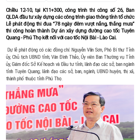
Chiều 12-10, tại K11+300, công trình thi công số 26, Ban
QLDA đầu tư xây dựng các công trình giao thông tỉnh tổ chức
Lễ phát động thi đua “78 ngày đêm vượt nắng, thắng mưa”
thi công hoàn thành Dự án xây dựng đường cao tốc Tuyên
Quang - Phú Thọ kết nối với cao tốc Nội Bài - Lào Cai.
Dự lễ phát động có các đồng chí: Nguyễn Văn Sơn, Phó Bí thư Tỉnh
ủy, Chủ tịch UBND tỉnh; Vân Đình Thảo, Ủy viên Ban Thường vụ Tỉnh
ủy, Giám đốc Sở Kế hoạch và Đầu tư tỉnh; lãnh đạo các sở, ban ngành
tỉnh Tuyên Quang; lãnh đạo các sở, ban, ngành, UBND huyện, thị xã,
thành phố thuộc tỉnh Phú Thọ.