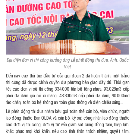
Đại diện đơn vị thi công hưởng ứng Lễ phát động thi đua. Ảnh: Quốc
Việt
Đến nay các thủ tục đầu tư của giai đoạn 2 đã hoàn thành, mặt bằng
thi công đã được chính quyền địa phương bàn giao đầy đủ. Thời gian
tới, các đơn vị sẽ thi công 334.000 tấn bê tông nhựa, 93.028m3 cấp
phối đá dăm gia cố xi măng, 48.300m3 cấp phối đá dăm, 90.000md
rào chắn, toàn bộ hệ thống an toàn giao thông và điện chiếu sáng…
Lễ phát động thi đua nhằm kêu gọi toàn thể cán bộ, viên chức, người
lao động thuộc Ban QLDA và cán bộ, kỹ sư, công nhân lao động thuộc
các đơn vị thi công, đơn vị tư vấn giám sát cùng đồng tâm, hiệp lực,
khắc phục mọi khó khăn, nêu cao tinh thần trách nhiệm, quyết tâm,